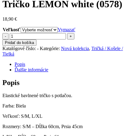
Tričko LEMON white (0578)
18,90
€
Veľkosť
Vymazať
množstvo
Tričko
Pridať do košíka
LEMON
Katalógové číslo:
-
Kategórie:
Nová kolekcia
,
Tričká / Košele /
white
Tielká
(0578)
Popis
Ďalšie informácie
Popis
Elastické bavlnené tričko s potlačou.
Farba: Biela
Veľkosť: S/M, L/XL
Rozmery: S/M – Dĺžka 60cm, Prsia 45cm