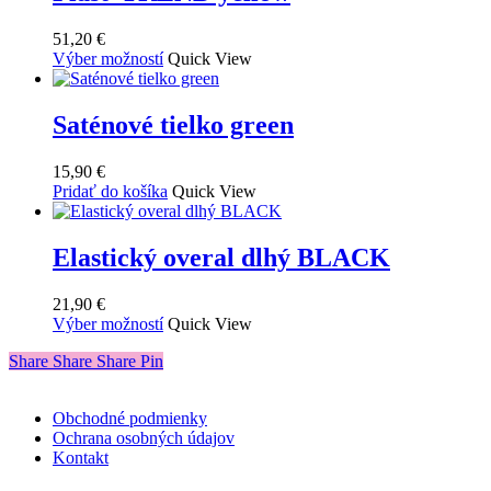
variantov.
Možnosti
51,20
€
si
Tento
Výber možností
Quick View
môžete
produkt
vybrať
má
na
viacero
Saténové tielko green
stránke
variantov.
produktu.
Možnosti
15,90
€
si
Pridať do košíka
Quick View
môžete
vybrať
na
Elastický overal dlhý BLACK
stránke
produktu.
21,90
€
Tento
Výber možností
Quick View
produkt
Share
Share
Share
Share
Pin
má
viacero
variantov.
Obchodné podmienky
Možnosti
Ochrana osobných údajov
si
Kontakt
môžete
vybrať