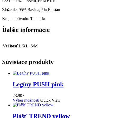
L/XL – Dĺžka 68cm, Prsia 61cm
Zloženie: 95% Bavlna, 5% Elastan
Krajina pôvodu: Taliansko
Ďalšie informácie
Veľkosť
L/XL, S/M
Súvisiace produkty
Legíny PUSH pink
23,90
€
Tento
Výber možností
Quick View
produkt
má
viacero
Plášť TREND yellow