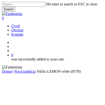
Skip
Hit enter to search or ESC to close
to
Search
main
Close
content
Search
search
account
0
Menu
Úvod
Obchod
Kontakt
facebook
instagram
search
account
0
was successfully added to your cart.
Domov
Nová kolekcia
Tričko LEMON white (0578)