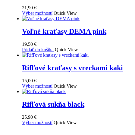
21,90
€
Tento
Výber možností
Quick View
produkt
má
viacero
Voľné kraťasy DEMA pink
variantov.
Možnosti
19,50
€
si
Pridať do košíka
Quick View
môžete
vybrať
na
Rifľové kraťasy s vreckami kaki
stránke
produktu.
15,00
€
Tento
Výber možností
Quick View
produkt
má
viacero
Rifľová sukňa black
variantov.
Možnosti
25,90
€
si
Tento
Výber možností
Quick View
môžete
produkt
vybrať
má
na