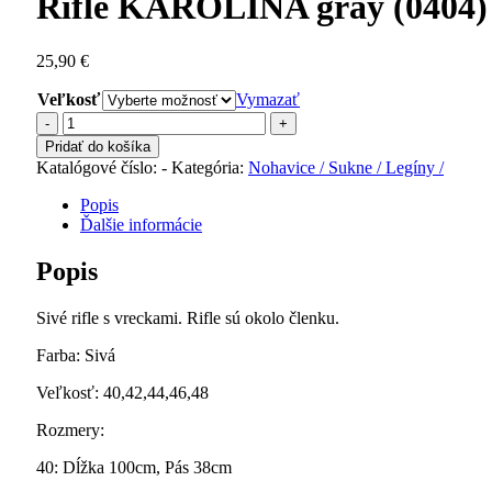
Rifle KAROLÍNA gray (0404)
25,90
€
Veľkosť
Vymazať
množstvo
Rifle
Pridať do košíka
KAROLÍNA
Katalógové číslo:
-
Kategória:
Nohavice / Sukne / Legíny /
gray
(0404)
Popis
Ďalšie informácie
Popis
Sivé rifle s vreckami. Rifle sú okolo členku.
Farba: Sivá
Veľkosť: 40,42,44,46,48
Rozmery:
40: Dĺžka 100cm, Pás 38cm