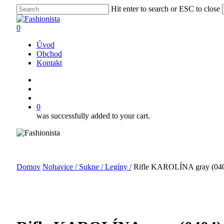
Skip
Hit enter to search or ESC to close
to
Close
main
Search
search
account
0
content
Menu
Úvod
Obchod
Kontakt
facebook
instagram
search
account
0
was successfully added to your cart.
Domov
Nohavice / Sukne / Legíny /
Rifle KAROLÍNA gray (04