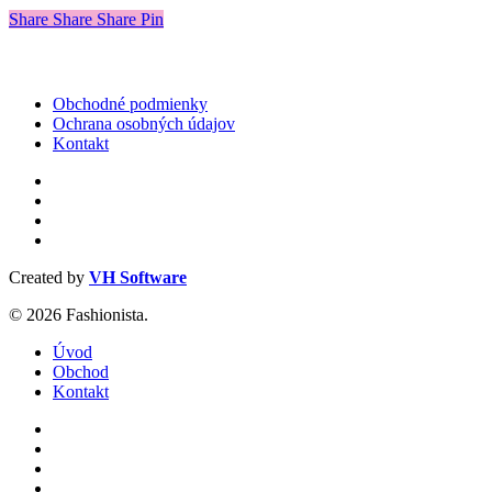
viacero
Share
stránke
Share
Share
Share
Pin
variantov.
produktu.
Možnosti
si
môžete
Obchodné podmienky
vybrať
Ochrana osobných údajov
na
Kontakt
stránke
produktu.
facebook
instagram
phone
email
Created by
VH Software
© 2026 Fashionista.
Close
Úvod
Menu
Obchod
Kontakt
facebook
instagram
phone
email