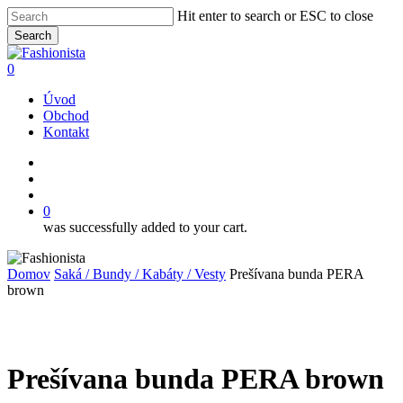
Skip
Hit enter to search or ESC to close
to
Search
main
Close
content
Search
search
account
0
Menu
Úvod
Obchod
Kontakt
facebook
instagram
search
account
0
was successfully added to your cart.
Domov
Saká / Bundy / Kabáty / Vesty
Prešívana bunda PERA
brown
Prešívana bunda PERA brown