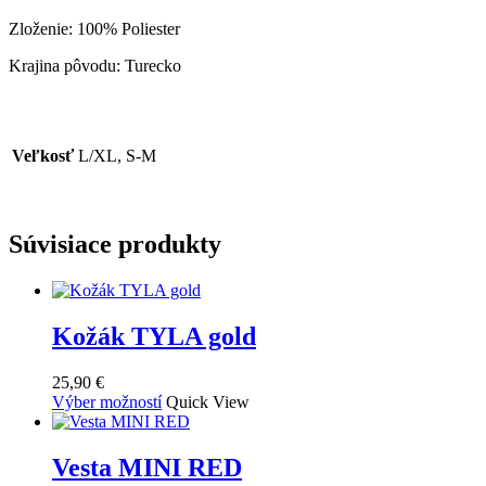
Zloženie: 100% Poliester
Krajina pôvodu: Turecko
Veľkosť
L/XL, S-M
Súvisiace produkty
Kožák TYLA gold
25,90
€
Tento
Výber možností
Quick View
produkt
má
viacero
Vesta MINI RED
variantov.