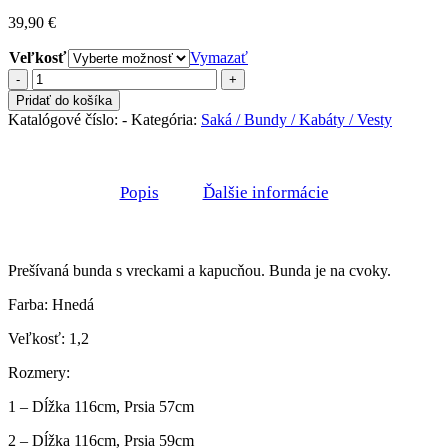
39,90
€
Veľkosť
Vymazať
množstvo
Prešívana
Pridať do košíka
bunda
Katalógové číslo:
-
Kategória:
Saká / Bundy / Kabáty / Vesty
PERA
brown
Popis
Ďalšie informácie
Prešívaná bunda s vreckami a kapucňou. Bunda je na cvoky.
Farba: Hnedá
Veľkosť: 1,2
Rozmery:
1 – Dĺžka 116cm, Prsia 57cm
2 – Dĺžka 116cm, Prsia 59cm