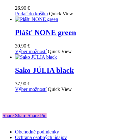
Možnosti
26,90
€
si
Pridať do košíka
Quick View
môžete
vybrať
na
Plášť NONE green
stránke
produktu.
39,90
€
Tento
Výber možností
Quick View
produkt
má
viacero
Sako JÚLIA black
variantov.
Možnosti
37,90
€
si
Tento
Výber možností
Quick View
môžete
produkt
vybrať
má
na
viacero
stránke
variantov.
produktu.
Share
Share
Share
Share
Pin
Možnosti
si
môžete
Obchodné podmienky
vybrať
Ochrana osobných údajov
na