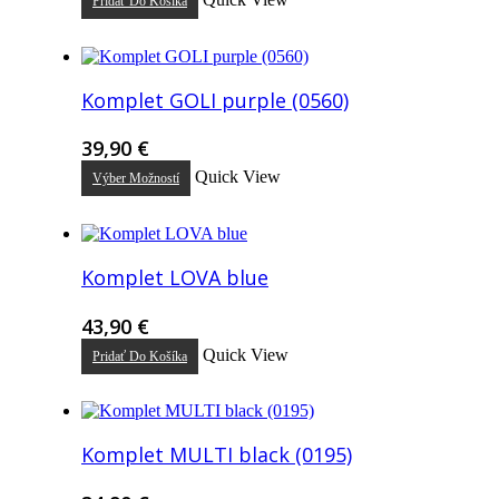
Pridať Do Košíka
Komplet GOLI purple (0560)
39,90
€
Tento
Quick View
Výber Možností
produkt
má
viacero
variantov.
Možnosti
Komplet LOVA blue
si
môžete
43,90
€
vybrať
na
Quick View
Pridať Do Košíka
stránke
produktu.
Komplet MULTI black (0195)