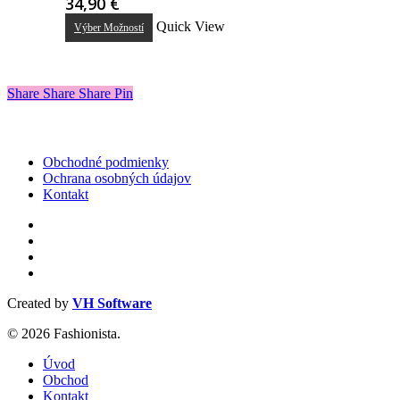
34,90
€
Tento
Quick View
Výber Možností
produkt
má
viacero
variantov.
Share
Share
Share
Share
Pin
Možnosti
si
môžete
vybrať
Obchodné podmienky
na
Ochrana osobných údajov
stránke
Kontakt
produktu.
facebook
instagram
phone
email
Created by
VH Software
© 2026 Fashionista.
Close
Úvod
Menu
Obchod
Kontakt