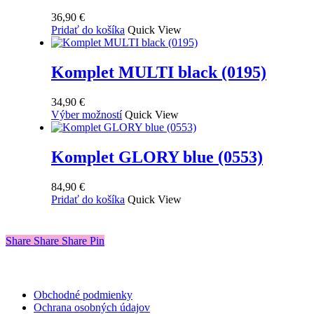
36,90
€
Pridať do košíka
Quick View
Komplet MULTI black (0195)
34,90
€
Tento
Výber možností
Quick View
produkt
má
viacero
Komplet GLORY blue (0553)
variantov.
Možnosti
84,90
€
si
Pridať do košíka
Quick View
môžete
vybrať
na
Share
stránke
Share
Share
Share
Pin
produktu.
Obchodné podmienky
Ochrana osobných údajov