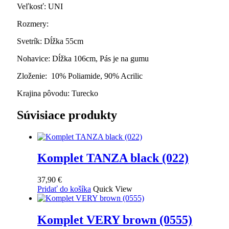
Veľkosť: UNI
Rozmery:
Svetrík: Dĺžka 55cm
Nohavice: Dĺžka 106cm, Pás je na gumu
Zloženie: 10% Poliamide, 90% Acrilic
Krajina pôvodu: Turecko
Súvisiace produkty
Komplet TANZA black (022)
37,90
€
Pridať do košíka
Quick View
Komplet VERY brown (0555)