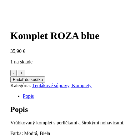
Komplet ROZA blue
35,90
€
1 na sklade
množstvo
Komplet
Pridať do košíka
ROZA
Kategória:
Teplákové súpravy, Komplety
blue
Popis
Popis
Vrúbkovaný komplet s perličkami a širokými nohavicami.
Farba: Modrá, Biela