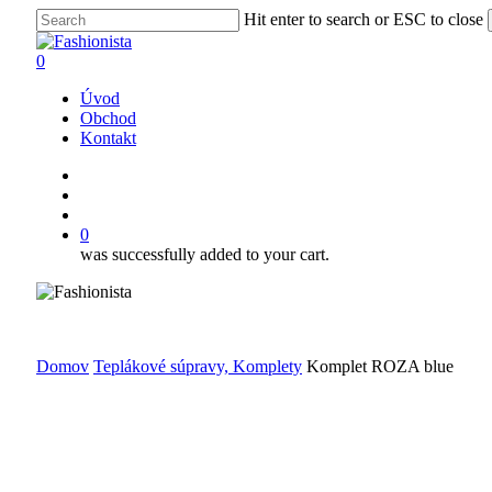
Skip
Hit enter to search or ESC to close
to
Close
main
Search
search
account
0
content
Menu
Úvod
Obchod
Kontakt
facebook
instagram
search
account
0
was successfully added to your cart.
Domov
Teplákové súpravy, Komplety
Komplet ROZA blue