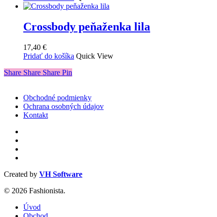
Crossbody peňaženka lila
17,40
€
Pridať do košíka
Quick View
Share
Share
Share
Share
Pin
Obchodné podmienky
Ochrana osobných údajov
Kontakt
facebook
instagram
phone
email
Created by
VH Software
© 2026 Fashionista.
Close
Úvod
Menu
Obchod