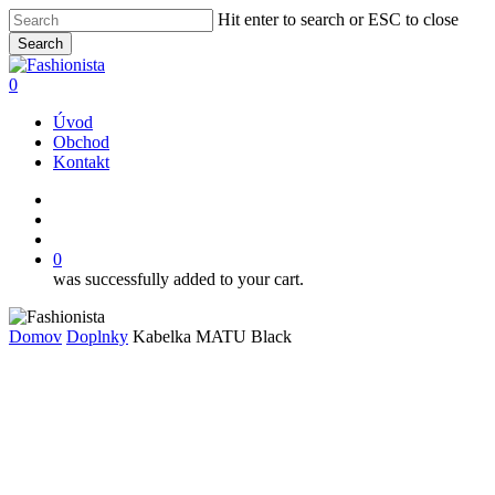
Skip
Hit enter to search or ESC to close
to
Search
main
Close
content
Search
search
account
0
Menu
Úvod
Obchod
Kontakt
facebook
instagram
search
account
0
was successfully added to your cart.
Domov
Doplnky
Kabelka MATU Black