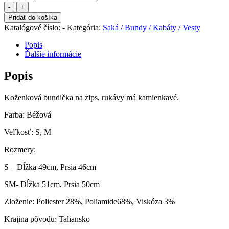
množstvo
Bunda
Pridať do košíka
DIAMOND
Katalógové číslo:
-
Kategória:
Saká / Bundy / Kabáty / Vesty
beige
(0244)
Popis
Ďalšie informácie
Popis
Koženková bundička na zips, rukávy má kamienkavé.
Farba: Béžová
Veľkosť: S, M
Rozmery:
S – Dĺžka 49cm, Prsia 46cm
SM- Dĺžka 51cm, Prsia 50cm
Zloženie: Poliester 28%, Poliamide68%, Viskóza 3%
Krajina pôvodu: Taliansko