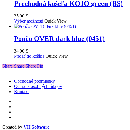
viacero
Prechodná košeľa KOJO green (BS)
variantov.
Možnosti
25,90
€
si
Tento
Výber možností
Quick View
môžete
produkt
vybrať
má
na
viacero
Pončo OVER dark blue (0451)
stránke
variantov.
produktu.
Možnosti
34,90
€
si
Pridať do košíka
Quick View
môžete
vybrať
Share
Share
Share
Share
Pin
na
stránke
produktu.
Obchodné podmienky
Ochrana osobných údajov
Kontakt
facebook
instagram
phone
email
Created by
VH Software