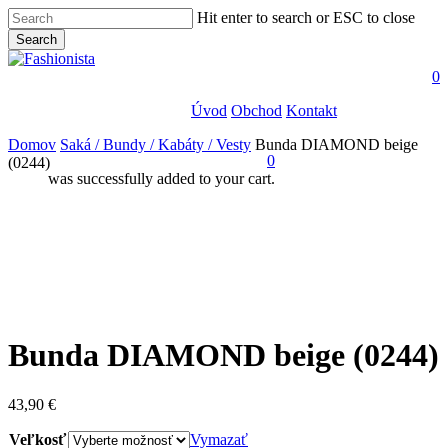
Skip
Hit enter to search or ESC to close
to
Search
main
Close
content
Search
s
a
0
Úvod
Obchod
Kontakt
Domov
Saká / Bundy / Kabáty / Vesty
Bunda DIAMOND beige
0
(0244)
was successfully added to your cart.
facebook
instagram
search
account
Bunda DIAMOND beige (0244)
43,90
€
Veľkosť
Vymazať