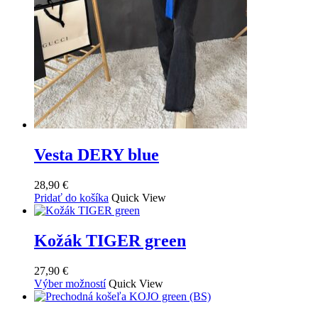
Vesta DERY blue
28,90
€
Pridať do košíka
Quick View
Kožák TIGER green
27,90
€
Tento
Výber možností
Quick View
produkt
má